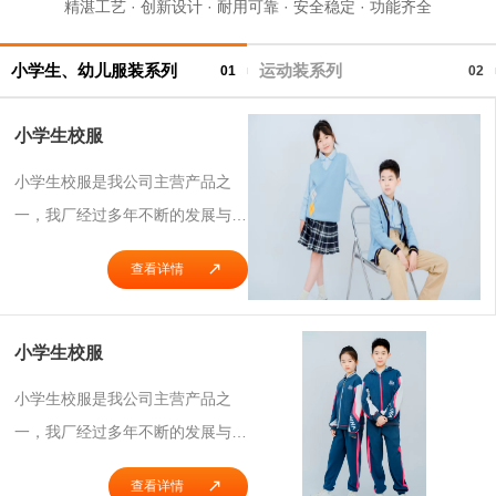
精湛工艺 · 创新设计 · 耐用可靠 · 安全稳定 · 功能齐全
小学生、幼儿服装系列
运动装系列
01
02
小学生校服
小学生校服是我公司主营产品之
一，我厂经过多年不断的发展与逐
步改善，迄今已成为定做各种服装
查看详情
的知名企业。本厂以开发研制客户
需要的产品为己任，以让客户满意
为宗旨，始终贯彻以“客户为中
小学生校服
心”的思想，走以“追求与时俱进的
小学生校服是我公司主营产品之
不凡品质”的发展方针，这事我们
一，我厂经过多年不断的发展与逐
公司坚持不懈的发展目标。我厂针
步改善，迄今已成为定做各种服装
对各种需求的职业装进行了渗入的
查看详情