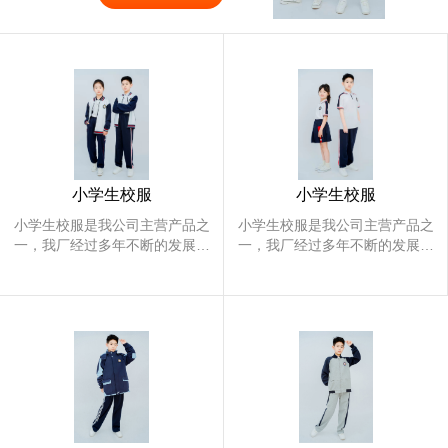
的知名企业。本厂以开发研制客户
研究，积累了丰富的制作与裁剪经
需要的产品为己任，以让客户满意
验，结合新流行资讯及先进工艺，
为宗旨，始终贯彻以“客户为中
关于我们
通过严格的质量把关，力使每件产
心”的思想，走以“追求与时俱进的
品都能做到精、准，使每件产品都
不凡品质”的发展方针，这事我们
体现着丰富的高尚的文化底蕴及鲜
公司坚持不懈的发展目标。我厂针
明的个性。让客户满意，才是我们
对各种需求的职业装进行了渗入的
小学生校服
小学生校服
的目标。我厂的经营范围在不断的
研究，积累了丰富的制作与裁剪经
小学生校服是我公司主营产品之
小学生校服是我公司主营产品之
扩大，产品也在不断的增加，并积
验，结合新流行资讯及先进工艺，
一，我厂经过多年不断的发展与
一，我厂经过多年不断的发展与
累了良好的信誉。让大家成功而富
逐步改善，迄今已成为定做各种
逐步改善，迄今已成为定做各种
通过严格的质量把关，力使每件产
服装的知名企业。本厂以开发研
服装的知名企业。本厂以开发研
有个性的穿出品味，穿出典范，大
品都能做到精、准，使每件产品都
制客户需要的产品为己任，以让
制客户需要的产品为己任，以让
步迈进美好的未来。 我厂热烈欢
客户满意为宗旨，始终贯彻以“客
客户满意为宗旨，始终贯彻以“客
体现着丰富的高尚的文化底蕴及鲜
户为中心”的思想，走以“追求与
户为中心”的思想，走以“追求与
迎各新老顾客，海内外客商来电洽
明的个性。让客户满意，才是我们
时俱进的不凡品质”的发展方针，
时俱进的不凡品质”的发展方针，
谈生意。我厂将以好的产品，好的
这事我们公司坚持不懈的发展目
这事我们公司坚持不懈的发展目
的目标。我厂的经营范围在不断的
标。我厂针对各种需求的职业装
标。我厂针对各种需求的职业装
质量，好的服务，良好的信誉恭候
扩大，产品也在不断的增加，并积
进行了渗入的研究，积累了丰富
进行了渗入的研究，积累了丰富
您的光临。我们相信一次的合作使
的制作与裁剪经验，结合新流行
的制作与裁剪经验，结合新流行